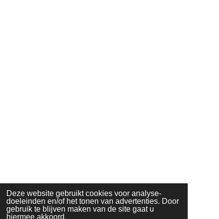
Deze website gebruikt cookies voor analyse-
doeleinden en/of het tonen van advertenties. Door
gebruik te blijven maken van de site gaat u
hiermee akkoord.