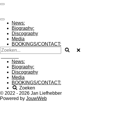
Ga
jan liefhebber
direct
naar
de
News:
hoofdinhoud
Biography:
Discography
Media
BOOKINGS/CONTACT:
jan liefhebber
News:
Biography:
Discography
Media
BOOKINGS/CONTACT:
Zoeken
© 2022 - 2026 Jan Liefhebber
Powered by
JouwWeb